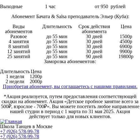
Выходные
1 час
от 950 рублей
Абонемент Бачата & Salsa преподаватель Эльер (Куба):
Виды
Длительность
Срок действия
Цена
абонементов
абонемента
Разовое
до 55 мин
30 дней
1500р
4 занятия
до 55 мин
30 дней
4500р
8 занятий
до 55 мин
30 дней
6900р
12 занятий
до 55 мин
30 дней
9900р
25 занятий
до 55 мин
90 дней
19800р
Заморозка абонементов:
Длительность
Цена
1 неделя
1200р
2 недели
2000р
Приобретая абонемент, вы соглашаетесь с нашими правилами.
*Акция реализуется, путем предоставления соответствующей
скидки на абонемент. Акция «Детское пробное занятие всего за
500₽, взрослое - 700₽». Вы можете посетить любое направление
нашей студии в период с 1 марта по 31 мая 2025. Акция
действует только для новых клиентов.
Школа Танцев в Москве
+7 (926) 578-99-78
+7 (926) 578-99-78