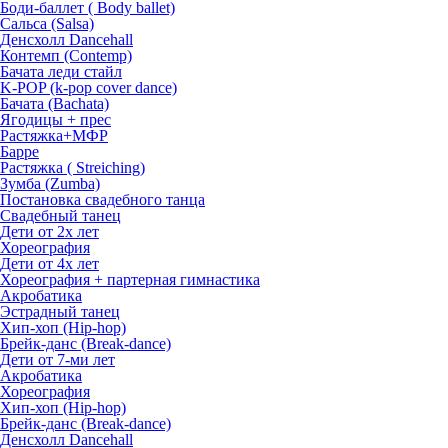
Боди-баллет ( Body ballet)
Сальса (Salsa)
Денсхолл Dancehall
Контемп (Contemp)
Бачата леди стайл
K-POP (k-pop cover dance)
Бачата (Bachata)
Ягодицы + прес
Растяжка+МФР
Барре
Растяжка ( Streiching)
Зумба (Zumba)
Постановка свадебного танца
Свадебный танец
Дети от 2х лет
Хореография
Дети от 4х лет
Хореография + партерная гимнастика
Акробатика
Эстрадный танец
Хип-хоп (Hip-hop)
Брейк-данс (Break-dance)
Дети от 7-ми лет
Акробатика
Хореография
Хип-хоп (Hip-hop)
Брейк-данс (Break-dance)
Денсхолл Dancehall