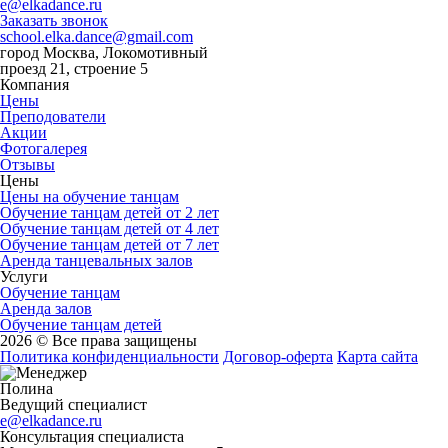
e@elkadance.ru
Заказать звонок
school.elka.dance@gmail.com
город Москва, Локомотивный
проезд 21, строение 5
Компания
Цены
Преподователи
Акции
Фотогалерея
Отзывы
Цены
Цены на обучение танцам
Обучение танцам детей от 2 лет
Обучение танцам детей от 4 лет
Обучение танцам детей от 7 лет
Аренда танцевальных залов
Услуги
Обучение танцам
Аренда залов
Обучение танцам детей
2026 © Все права защищены
Политика конфиденциальности
Договор-оферта
Карта сайта
Полина
Ведущий специалист
e@elkadance.ru
Консультация специалиста