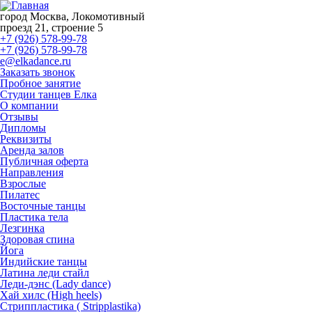
город Москва, Локомотивный
проезд 21, строение 5
+7 (926) 578-99-78
+7 (926) 578-99-78
e@elkadance.ru
Заказать звонок
Пробное занятие
Студии танцев Елка
О компании
Отзывы
Дипломы
Реквизиты
Аренда залов
Публичная оферта
Направления
Взрослые
Пилатес
Восточные танцы
Пластика тела
Лезгинка
Здоровая спина
Йога
Индийские танцы
Латина леди стайл
Леди-дэнс (Lady dance)
Хай хилс (High heels)
Стриппластика ( Stripplastika)