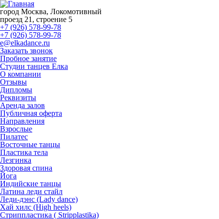
город Москва, Локомотивный
проезд 21, строение 5
+7 (926) 578-99-78
+7 (926) 578-99-78
e@elkadance.ru
Заказать звонок
Пробное занятие
Студии танцев Елка
О компании
Отзывы
Дипломы
Реквизиты
Аренда залов
Публичная оферта
Направления
Взрослые
Пилатес
Восточные танцы
Пластика тела
Лезгинка
Здоровая спина
Йога
Индийские танцы
Латина леди стайл
Леди-дэнс (Lady dance)
Хай хилс (High heels)
Стриппластика ( Stripplastika)