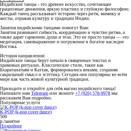
Индийские танцы - это древнее искусство, сочетающее
грациозные движения, яркую пластику и глубокую философию.
Каждый танец рассказывает историю через ритм, мимику и
жесты, отражая культуру и традиции Индии.
Занятия индийскими танцами помогут Вам:
Занятия развивают гибкость, координацию и чувство ритма, а
также дарят гармонию души и тела. Это не просто танцы — это
медитация, самовыражение и погружение в богатое наследие
Востока.
История направления:
Индийские танцы берут начало в священных текстах и
храмовых ритуалах. Классические стили, такие как
Бхаратанатьям и Катхак, формировались веками, сохраняя
сакральный смысл и эстетику. Сегодня они популярны во всём
мире как часть живой культурной традиции.
Приходите и откройте для себя магию индийского танца!
Напишите нам
Telegram
или звоните
+7 (926) 578-9978
мы
расскажем Вам подробно.
Популярные услуги
K-POP (k-pop cover dance)
500
р./занятие
Подробнее