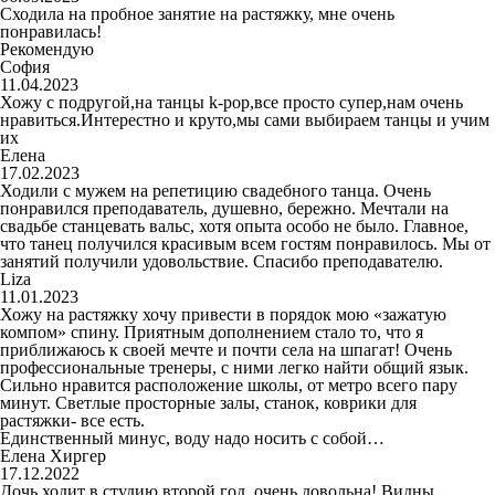
Сходила на пробное занятие на растяжку, мне очень
понравилась!
Рекомендую
София
11.04.2023
Хожу с подругой,на танцы k-pop,все просто супер,нам очень
нравиться.Интерестно и круто,мы сами выбираем танцы и учим
их
Елена
17.02.2023
Ходили с мужем на репетицию свадебного танца. Очень
понравился преподаватель, душевно, бережно. Мечтали на
свадьбе станцевать вальс, хотя опыта особо не было. Главное,
что танец получился красивым всем гостям понравилось. Мы от
занятий получили удовольствие. Спасибо преподавателю.
Liza
11.01.2023
Хожу на растяжку хочу привести в порядок мою «зажатую
компом» спину. Приятным дополнением стало то, что я
приближаюсь к своей мечте и почти села на шпагат! Очень
профессиональные тренеры, с ними легко найти общий язык.
Сильно нравится расположение школы, от метро всего пару
минут. Светлые просторные залы, станок, коврики для
растяжки- все есть.
Единственный минус, воду надо носить с собой…
Елена Хиргер
17.12.2022
Дочь ходит в студию второй год, очень довольна! Видны