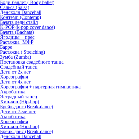
Боди-баллет ( Body ballet)
Сальса (Salsa)
Денсхолл Dancehall
Контемп (Contemp)
Бачата леди стайл
K-POP (k-pop cover dance)
Бачата (Bachata)
Ягодицы + прес
Растяжка+МФР
Барре
Растяжка ( Streiching)
Зумба (Zumba)
Постановка свадебного танца
Свадебный танец
Дети от 2х лет
Хореография
Дети от 4х лет
Хореография + партерная гимнастика
Акробатика
Эстрадный танец
Хип-хоп (Hip-hop)
Брейк-данс (Break-dance)
Дети от 7-ми лет
Акробатика
Хореография
Хип-хоп (Hip-hop)
Брейк-данс (Break-dance)
Денсхолл Dancehall